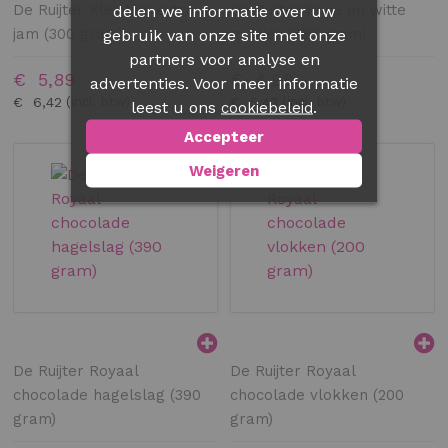
De Ruijter Kleintjes extra
De Ruijter Rose en witte
delen we informatie over uw
jam (300 gram)
muisjes (330 gram)
gebruik van onze site met onze
partners voor analyse en
€ 5,89
€ 4,98
advertenties. Voor meer informatie
€ 6,42
€ 5,43
leest u ons
.
cookiebeleid
Accepteer
Weigeren
De Ruijter Royaal
De Ruijter Royaal
chocolade hagelslag (390
chocolade vlokken (200
gram)
gram)