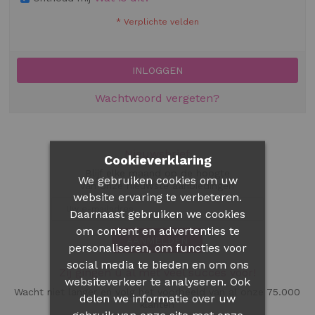
INLOGGEN
Wachtwoord vergeten?
Nieuwsbrief
Cookieverklaring
Blijf elke maand op de hoogte
We gebruiken cookies om uw
van onze nieuwste aanbiedingen
website ervaring te verbeteren.
Daarnaast gebruiken we cookies
om content en advertenties te
AANMELDEN
personaliseren, om functies voor
social media te bieden en om ons
Zij gingen u al met veel succes voor!
websiteverkeer te analyseren. Ook
Wacht niet langer en volg het voorbeeld van al onze 75.000
delen we informatie over uw
klanten