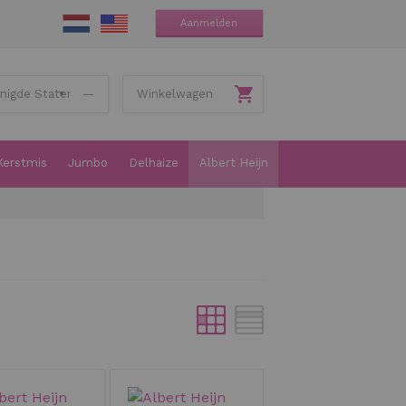
Aanmelden
—
Winkelwagen
Kerstmis
Jumbo
Delhaize
Albert Heijn