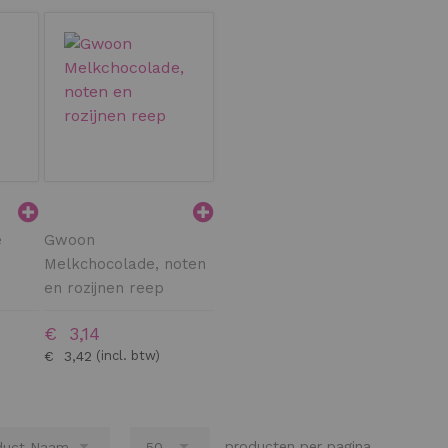
e
Gwoon
Melkchocolade, noten
en rozijnen reep
€ 3,14
€ 3,42
producten per pagina