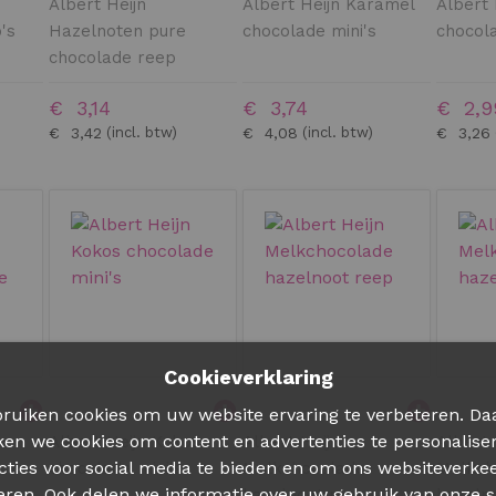
Albert Heijn
Albert Heijn Karamel
Albert 
's
Hazelnoten pure
chocolade mini's
chocol
chocolade reep
€ 3,14
€ 3,74
€ 2,9
€ 3,42
€ 4,08
€ 3,26
Cookieverklaring
ruiken cookies om uw website ervaring te verbeteren. Da
ken we cookies om content en advertenties te personalise
Albert Heijn Kokos
Albert Heijn
Albert 
cties voor social media te bieden en om ons websiteverkee
chocolade mini's
Melkchocolade
Melkch
eren. Ook delen we informatie over uw gebruik van onze s
eep
hazelnoot reep
hazeln