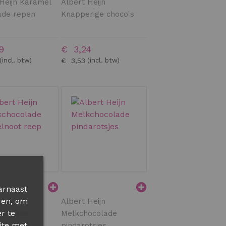
Heijn Karamel
Albert Heijn
ade repen
Knapperige choco's
9
€ 3,24
€ 3,53
arnaast
ren, om
Heijn
Albert Heijn
r te
ocolade
Melkchocolade
ite met
oot reep
pindarotsjes