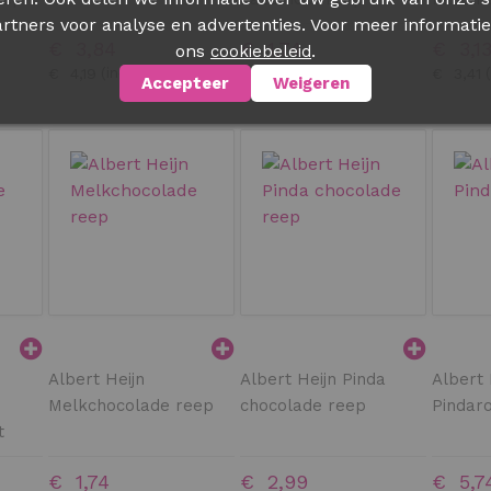
rtners voor analyse en advertenties. Voor meer informatie
€ 3,84
€ 1,74
€ 3,1
ons
.
cookiebeleid
€ 4,19
€ 1,90
€ 3,41
Accepteer
Weigeren
Albert Heijn
Albert Heijn Pinda
Albert 
Melkchocolade reep
chocolade reep
Pindaro
t
€ 1,74
€ 2,99
€ 5,7