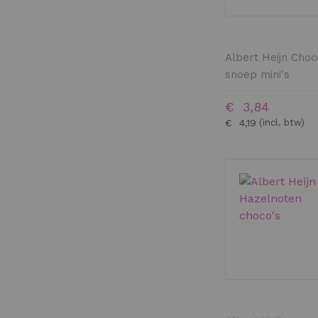
Albert Heijn Cho
snoep mini's
€ 3,84
€ 4,19