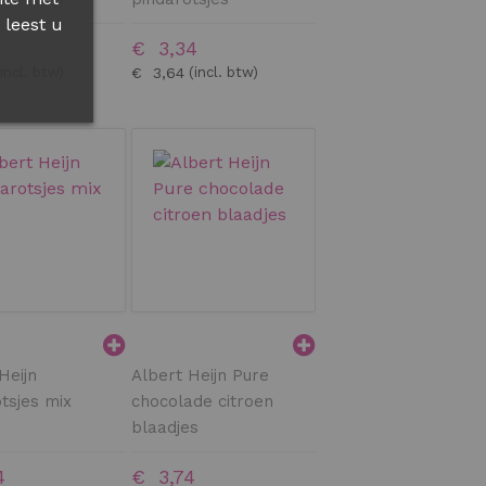
 leest u
3
€ 3,34
€ 3,64
Heijn
Albert Heijn Pure
tsjes mix
chocolade citroen
blaadjes
4
€ 3,74