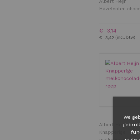
Albert Heijn
Hazelnoten choco
€ 3,14
€ 3,42
We geb
gebrui
Albert Heijn
fun
Knapperige
analys
melkchocolade r