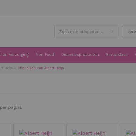
Search
 en Verzorging
Non Food
Diepvriesproducten
Sinterklaas
rt Heijn
Chocolade van Albert Heijn
per pagina