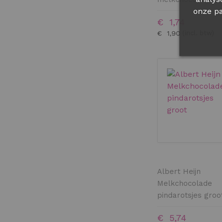
onze pa
€ 1,74
€ 1,90
Albert Heijn
Melkchocolade
pindarotsjes groo
€ 5,74