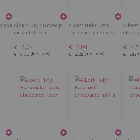
colade
Albert Heijn Discodip
Albert Heijn Extra
Albert 
musket flikken
pure chocolade reep
chocola
€ 4,64
€ 2,04
€ 4,7
€ 5,06
€ 2,22
€ 5,17