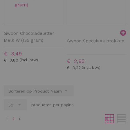
Gwoon Chocoladeletter
Melk W (135 gram)
Gwoon Speculaas brokken
€ 3,49
€ 3,80
€ 2,95
€ 3,22
producten per pagina
Pagina
U lees momenteel pagina
Pagina
1
2