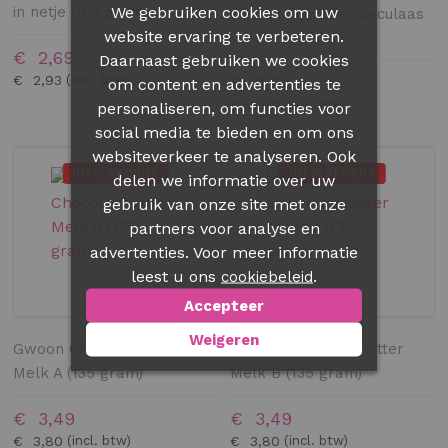
We gebruiken cookies om uw
in netje (100 gram)
Gwoon Amandelspeculaas
website ervaring te verbeteren.
€ 2,69
Daarnaast gebruiken we cookies
€ 2,93
€ 3,54
om content en advertenties te
€ 3,86
personaliseren, om functies voor
social media te bieden en om ons
websiteverkeer te analyseren. Ook
UITVERKOCHT
UITVERKOCHT
delen we informatie over uw
gebruik van onze site met onze
partners voor analyse en
advertenties. Voor meer informatie
leest u ons
.
cookiebeleid
Accepteer
Weigeren
Gwoon Chocoladeletter
Gwoon Chocoladeletter
Melk A (135 gram)
Melk B (135 gram)
€ 3,49
€ 3,49
€ 3,80
€ 3,80