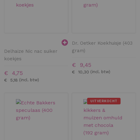
Dr. Oetker Koekhuisje (403
gram)
Delhaize Nic nac suiker
koekjes
€ 9,45
€ 10,30
€ 4,75
€ 5,18
UITVERKOCHT