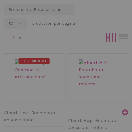
producten per pagina
Pagina
U lees momenteel pagina
Pagina
1
2
UITVERKOCHT
Albert Heijn Roomboter
amandelstaaf
Albert Heijn Roomboter
speculaas molens