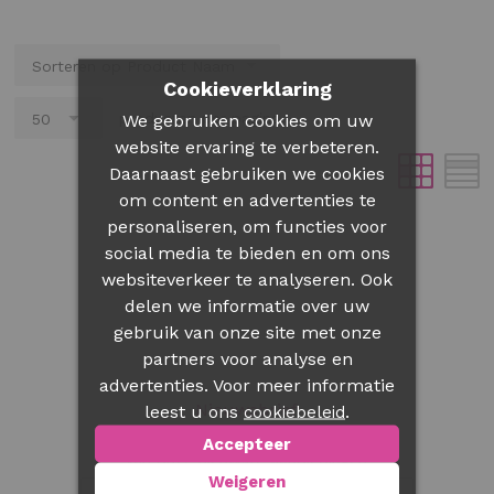
Cookieverklaring
producten per pagina
We gebruiken cookies om uw
website ervaring te verbeteren.
Daarnaast gebruiken we cookies
om content en advertenties te
personaliseren, om functies voor
social media te bieden en om ons
websiteverkeer te analyseren. Ook
delen we informatie over uw
gebruik van onze site met onze
partners voor analyse en
advertenties. Voor meer informatie
Nieuwsbrief
leest u ons
.
cookiebeleid
Blijf elke maand op de hoogte
Accepteer
van onze nieuwste aanbiedingen
Weigeren