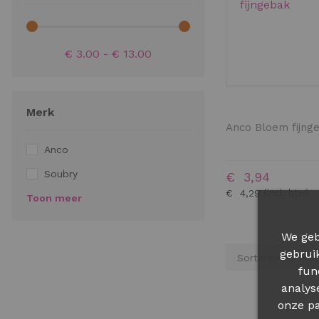
€ 3.00 - € 13.00
Merk
Anco Bloem fijng
Anco
Soubry
€ 3,94
€ 4,29
Toon meer
We geb
gebrui
fun
analys
onze pa