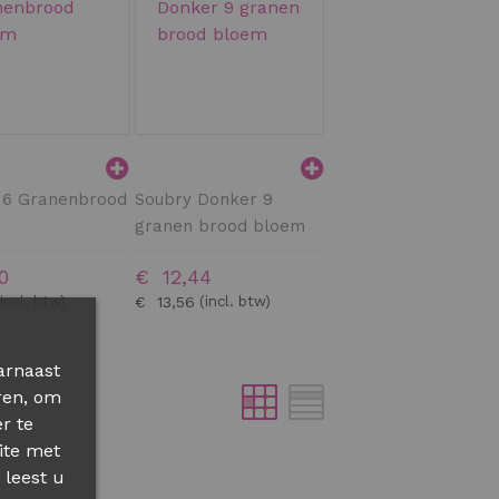
 6 Granenbrood
Soubry Donker 9
granen brood bloem
0
€ 12,44
€ 13,56
arnaast
ren, om
r te
ite met
 leest u