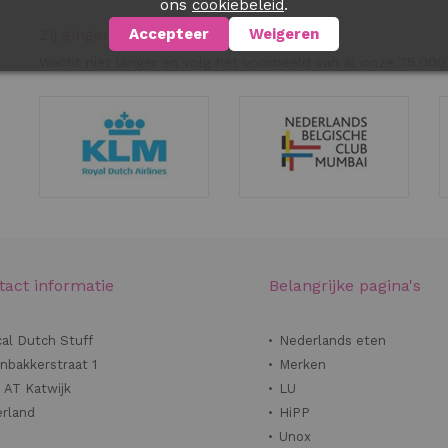
ons
.
cookiebeleid
Accepteer
Weigeren
Zij gingen u al met veel succes voor!
Wacht niet langer en volg het voorbeeld van al onze 75.000
tact informatie
Belangrijke pagina's
cal Dutch Stuff
Nederlands eten
nbakkerstraat 1
Merken
 AT Katwijk
LU
rland
HiPP
Unox