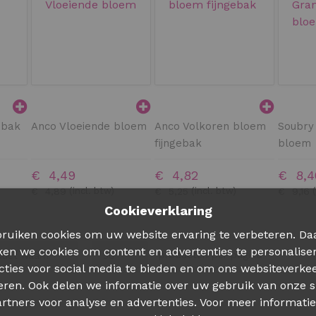
ebak
Anco Vloeiende bloem
Anco Volkoren bloem
Soubry
fijngebak
bloem
€ 4,49
€ 4,82
€ 8,4
€ 4,89
€ 5,25
€ 9,16
Cookieverklaring
ruiken cookies om uw website ervaring te verbeteren. Da
ken we cookies om content en advertenties te personalise
producten per pagina
cties voor social media te bieden en om ons websiteverkee
eren. Ook delen we informatie over uw gebruik van onze s
rtners voor analyse en advertenties. Voor meer informatie