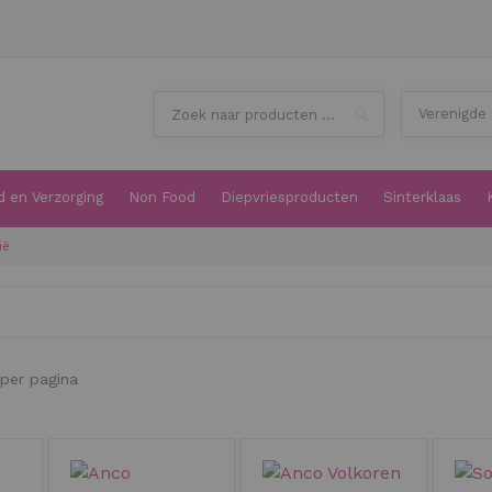
Search
 en Verzorging
Non Food
Diepvriesproducten
Sinterklaas
ië
per pagina