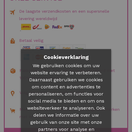
De laagste verzendkosten en een supersnelle
levering wereldwijd
Betaal veilig
Cookieverklaring
We gebruiken cookies om uw
Pakketten tot € 500 zijn volledig verzekerd met
website ervaring te verbeteren.
100% aflevergarantie
Daarnaast gebruiken we cookies
om content en advertenties te
Volg uw pakket via track & trace
personaliseren, om functies voor
social media te bieden en om ons
websiteverkeer te analyseren. Ook
Meer dan 2.000 Nederlandse en Belgische merken
delen we informatie over uw
met in totaal 30.000 producten
gebruik van onze site met onze
partners voor analyse en