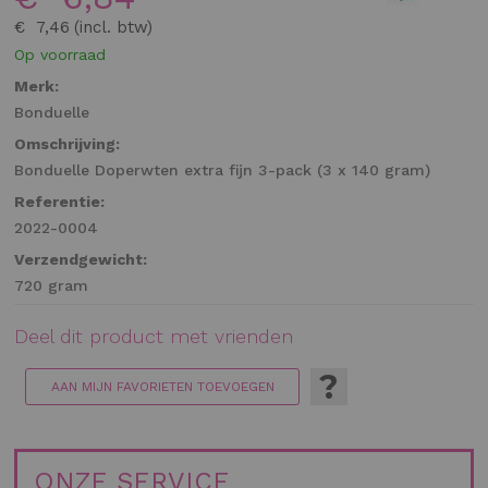
gallerij
€ 7,46
Op voorraad
Merk:
Bonduelle
Omschrijving:
Bonduelle Doperwten extra fijn 3-pack (3 x 140 gram)
Referentie:
2022-0004
Verzendgewicht:
720 gram
Deel dit product met vrienden
?
AAN MIJN FAVORIETEN TOEVOEGEN
ONZE SERVICE