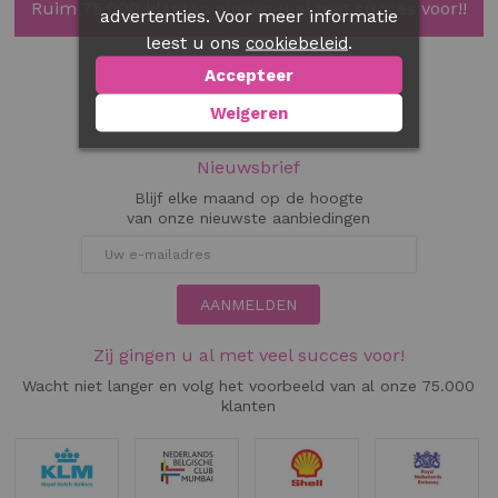
Ruim 75.000 klanten gingen u al met succes voor!!
advertenties. Voor meer informatie
leest u ons
.
cookiebeleid
Accepteer
Weigeren
Nieuwsbrief
Blijf elke maand op de hoogte
van onze nieuwste aanbiedingen
AANMELDEN
Zij gingen u al met veel succes voor!
Wacht niet langer en volg het voorbeeld van al onze 75.000
klanten