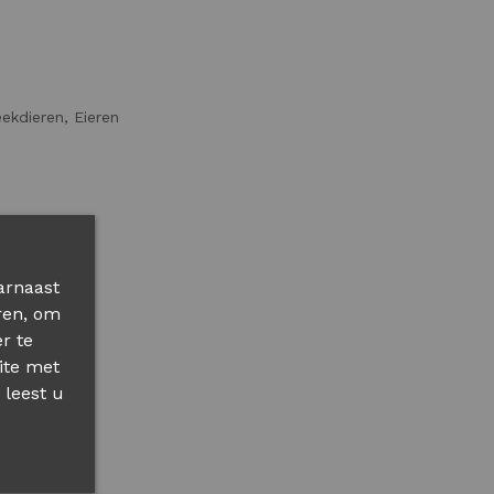
ekdieren, Eieren
arnaast
ren, om
r te
ite met
 leest u