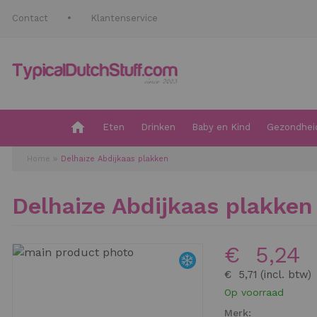
Contact
Klantenservice
Eten
Drinken
Baby en Kind
Gezondheid
Home
Delhaize Abdijkaas plakken
Delhaize Abdijkaas plakken
€ 5,24
Ga
naar
€ 5,71
het
Op voorraad
einde
Merk: