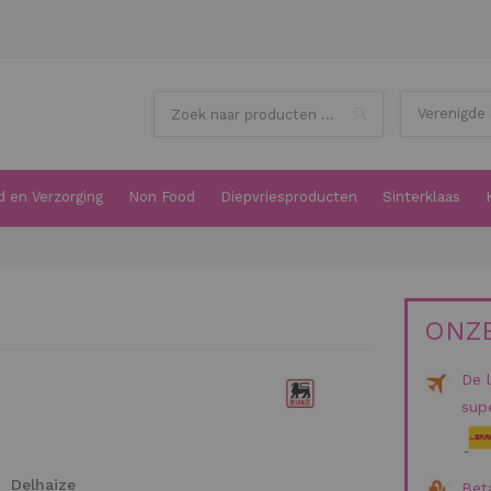
Search
 en Verzorging
Non Food
Diepvriesproducten
Sinterklaas
ONZE
De 
supe
Delhaize
Beta