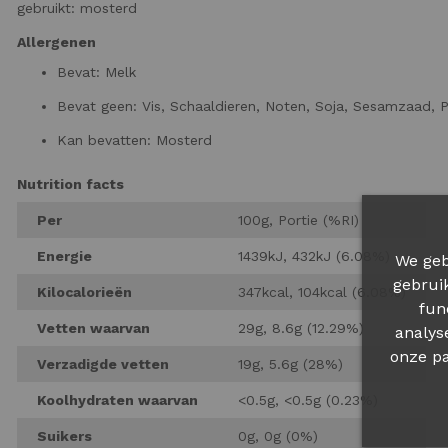
gebruikt: mosterd
Allergenen
Bevat
: Melk
Bevat geen
: Vis, Schaaldieren, Noten, Soja, Sesamzaad, P
Kan bevatten
: Mosterd
Nutrition facts
Per
100g, Portie (%RI)
Energie
1439kJ, 432kJ (6.08%)
We geb
gebrui
Kilocalorieën
347kcal, 104kcal (6.08%)
fun
Vetten waarvan
29g, 8.6g (12.29%)
analys
onze pa
Verzadigde vetten
19g, 5.6g (28%)
Koolhydraten waarvan
<0.5g, <0.5g (0.23%)
Suikers
0g, 0g (0%)