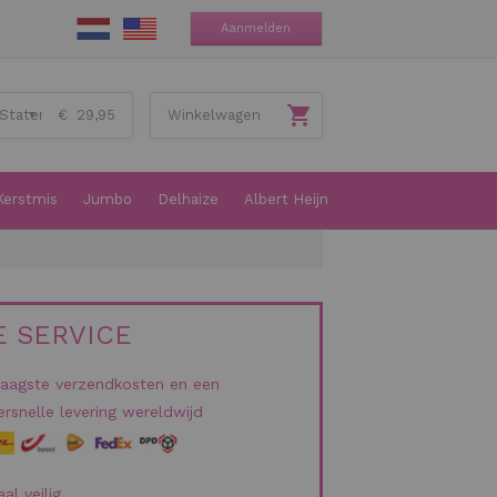
Aanmelden
€ 29,95
Winkelwagen
Kerstmis
Jumbo
Delhaize
Albert Heijn
 SERVICE
laagste verzendkosten en een
rsnelle levering wereldwijd
al veilig