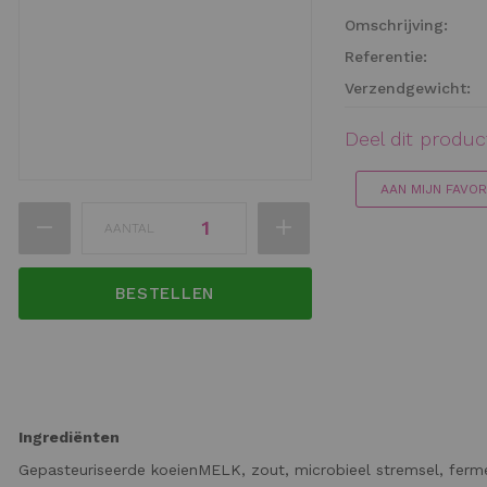
van
Omschrijving:
de
afbeeldingen-
Referentie:
gallerij
Verzendgewicht:
Deel dit produ
AAN MIJN FAVO
Ga
AANTAL
naar
het
begin
BESTELLEN
van
de
afbeeldingen-
gallerij
Ingrediënten
Gepasteuriseerde koeienMELK, zout, microbieel stremsel, ferme