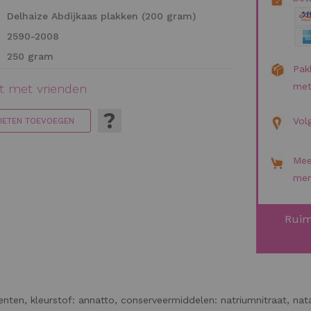
Delhaize Abdijkaas plakken (200 gram)
2590-2008
250 gram
Pak
met
ct met vrienden
?
Vol
RIETEN TOEVOEGEN
Mee
mer
Ruim
nten, kleurstof: annatto, conserveermiddelen: natriumnitraat, na