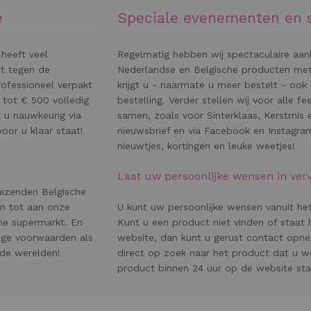
e
Speciale evenementen en s
 heeft veel
Regelmatig hebben wij spectaculaire aan
nt tegen de
Nederlandse en Belgische producten met
rofessioneel verpakt
krijgt u - naarmate u meer bestelt - ook
 tot € 500 volledig
bestelling. Verder stellen wij voor alle 
 u nauwkeurig via
samen, zoals voor Sinterklaas, Kerstmis 
oor u klaar staat!
nieuwsbrief en via Facebook en Instagra
nieuwtjes, kortingen en leuke weetjes!
Laat uw persoonlijke wensen in ver
uizenden Belgische
en tot aan onze
U kunt uw persoonlijke wensen vanuit het 
ine supermarkt. En
Kunt u een product niet vinden of staat
tige voorwaarden als
website, dan kunt u gerust contact opne
ide werelden!
direct op zoek naar het product dat u w
product binnen 24 uur op de website sta
BESTELLEN