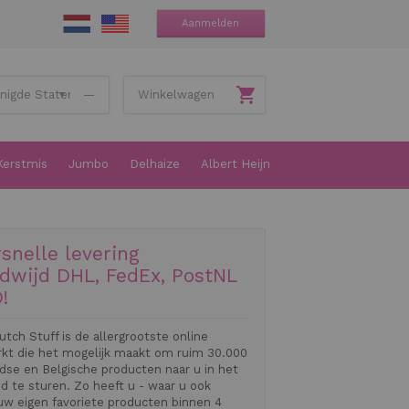
Aanmelden
—
Winkelwagen
Kerstmis
Jumbo
Delhaize
Albert Heijn
snelle levering
dwijd DHL, FedEx, PostNL
!
utch Stuff is de allergrootste online
kt die het mogelijk maakt om ruim 30.000
dse en Belgische producten naar u in het
d te sturen. Zo heeft u - waar u ook
uw eigen favoriete producten binnen 4