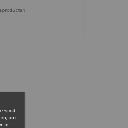
DIEPVRIESPRODUCTEN
arnaast
ren, om
r te