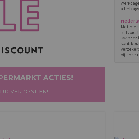
werkdage
allerlaag
Nederla
Met meer
VRIESSNACKS BIJ U IN
is Typica
uw heerl
kunt best
verzekerd
INNEN EUROPA!
bij onze 
PERMARKT ACTIES!
IJD VERZONDEN!