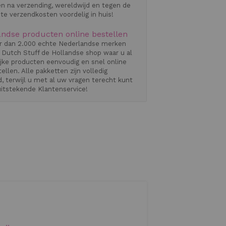
n na verzending, wereldwijd en tegen de
ste verzendkosten voordelig in huis!
ndse producten online bestellen
 dan 2.000 echte Nederlandse merken
l Dutch Stuff de Hollandse shop waar u al
ijke producten eenvoudig en snel online
ellen. Alle pakketten zijn volledig
, terwijl u met al uw vragen terecht kunt
uitstekende Klantenservice!
VERSE KAZEN
VERSCHILLENDE SMAKEN EN FORMAT