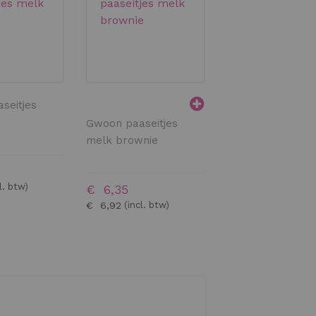
seitjes
Gwoon paaseitje
melk cappuccino
Gwoon paaseitjes
melk brownie
€ 6,35
€ 6,92
€ 6,35
€ 6,92
BESTELLEN