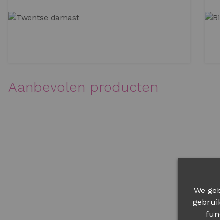
TWENTSE DAMAST
Aanbevolen producten
We geb
gebrui
fun