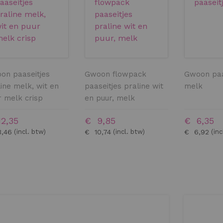
on paaseitjes
Gwoon flowpack
Gwoon paa
ine melk, wit en
paaseitjes praline wit
melk
r melk crisp
en puur, melk
2,35
€ 9,85
€ 6,35
3,46
€ 10,74
€ 6,92
BESTELLEN