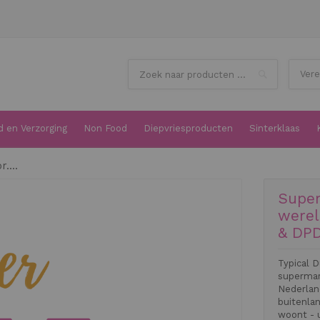
Search
 en Verzorging
Non Food
Diepvriesproducten
Sinterklaas
....
Super
werel
& DPD
Typical D
supermar
Nederlan
buitenlan
woont - 