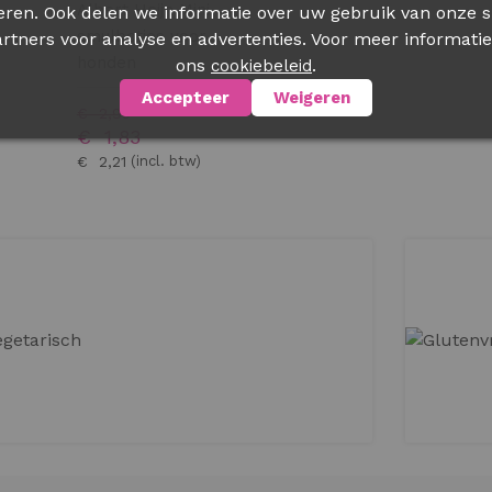
Albert Heijn Mini
eren. Ook delen we informatie over uw gebruik van onze s
smulbotjes voor
rtners voor analyse en advertenties. Voor meer informatie
honden
ons
.
cookiebeleid
Accepteer
Weigeren
€ 2,95
€ 1,83
€ 2,21
BESTELLEN
VEGETARISCH